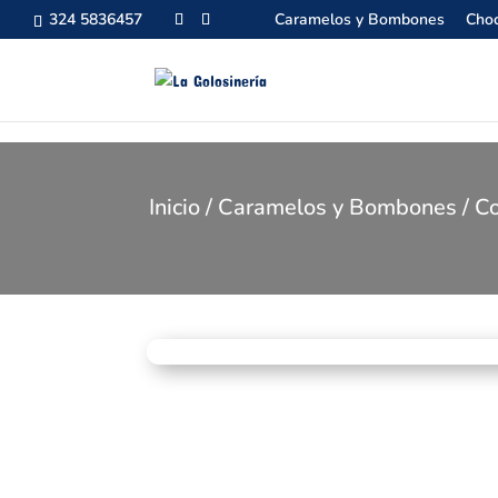
324 5836457
Caramelos y Bombones
Choc
Inicio
/
Caramelos y Bombones
/ C