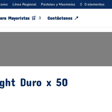
cores
Línea Regional
Pasteles y Masmelos
0 elementos
ara Mayoristas 🛒
Contáctanos 📍​
ight Duro x 50