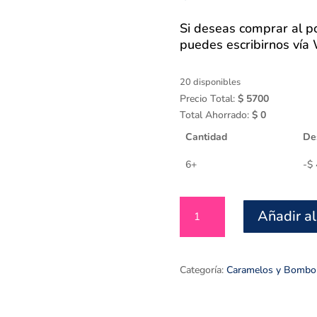
Si deseas comprar al po
puedes escribirnos ví
20 disponibles
Precio Total:
$
5700
Total Ahorrado:
$
0
Cantidad
De
6+
-
$
Coffe
Añadir al
Delight
Duro
x
50
Categoría:
Caramelos y Bombo
und
cantidad