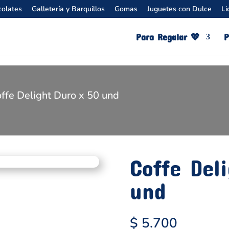
olates
Galletería y Barquillos
Gomas
Juguetes con Dulce
Li
Para Regalar 💖​
P
offe Delight Duro x 50 und
Coffe Del
und
$
5.700