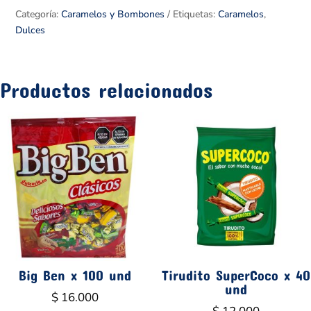
und
Categoría:
Caramelos y Bombones
Etiquetas:
Caramelos
,
cantidad
Dulces
Productos relacionados
Big Ben x 100 und
Tirudito SuperCoco x 40
und
$
16.000