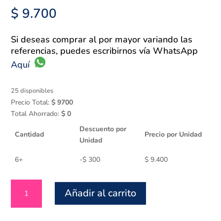
$
9.700
Si deseas comprar al por mayor variando las
referencias, puedes escribirnos vía WhatsApp
Aquí
25 disponibles
Precio Total:
$
9700
Total Ahorrado:
$
0
Descuento por
Cantidad
Precio por Unidad
Unidad
6+
-
$
300
$
9.400
Barrilete
Añadir al carrito
Extra
x
40