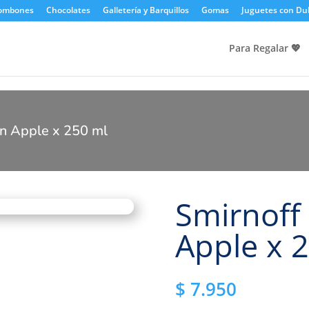
Bombones
Chocolates
Galletería y Barquillos
Gomas
Juguetes con Du
Para Regalar 💖​
en Apple x 250 ml
Smirnoff
Apple x 
$
7.950