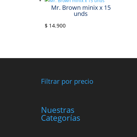
Mr. Brown minix x 15
unds
$
14.900
Filtrar por precio
Nuestras
Categorías