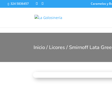
324 5836457
Caramelos y 
Inicio
/
Licores
/ Smirnoff Lata Gre