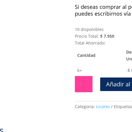
Si deseas comprar al p
puedes escribirnos ví
10 disponibles
Precio Total:
$
7.950
Total Ahorrado:
De
Cantidad
Un
6+
-
$
Smirnoff
Añadir al 
Lata
Green
Apple
x
Categoría:
Licores
Etiqueta
250
ml
cantidad
s