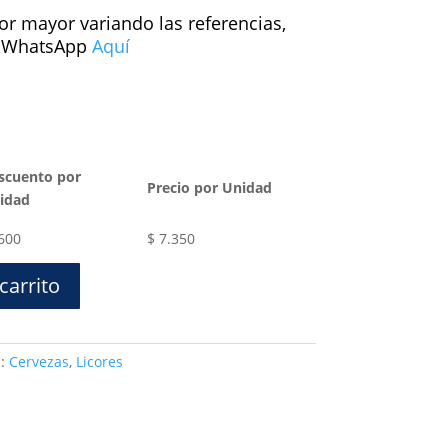
or mayor variando las referencias,
a WhatsApp
Aquí
scuento por
Precio por Unidad
idad
600
$
7.350
carrito
s:
Cervezas
,
Licores