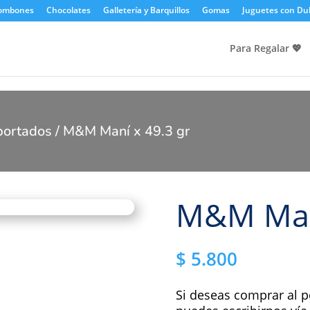
Bombones
Chocolates
Galletería y Barquillos
Gomas
Juguetes con Du
Para Regalar 💖​
portados
/ M&M Maní x 49.3 gr
M&M Maní
$
5.800
Si deseas comprar al p