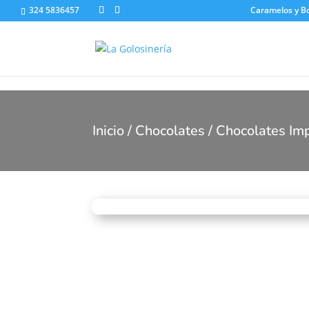
324 5836457
Caramelos y 
Inicio
/
Chocolates
/
Chocolates Im