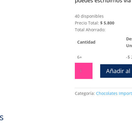
puedes escribirnos ví
40 disponibles
Precio Total:
$
5.800
Total Ahorrado:
De
Cantidad
Un
6+
-
$
M&M
Añadir al 
Maní
x
49.3
gr
Categoría:
Chocolates Impor
cantidad
s