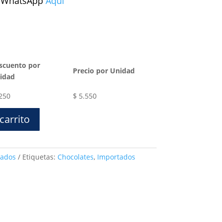
a WhatsApp
Aquí
scuento por
Precio por Unidad
idad
250
$
5.550
carrito
tados
Etiquetas:
Chocolates
,
Importados