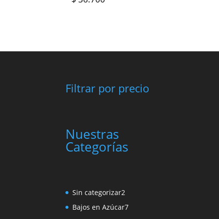
Filtrar por precio
Nuestras
Categorías
2
Sin categorizar
2
productos
7
Bajos en Azúcar
7
productos