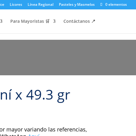
lce
Licores
Línea Regional
Pasteles y Masmelos
0 elementos
Para Mayoristas 🛒
Contáctanos 📍​
 x 49.3 gr
or mayor variando las referencias,