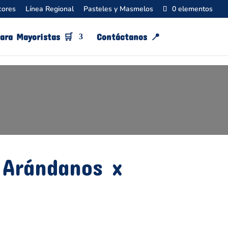
cores
Línea Regional
Pasteles y Masmelos
0 elementos
ara Mayoristas 🛒
Contáctanos 📍​
 Arándanos x