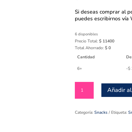
Si deseas comprar al po
puedes escribirnos ví
6 disponibles
Precio Total:
$
11400
Total Ahorrado:
$
0
Cantidad
De
6+
-
$
Maní
Añadir al
con
Arándanos
x
180
Categoría:
Snacks
Etiqueta:
S
gr
cantidad