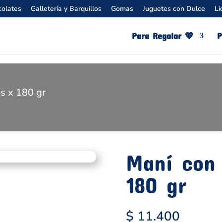
olates
Galletería y Barquillos
Gomas
Juguetes con Dulce
Li
Para Regalar 💖​
P
s x 180 gr
Maní con
180 gr
$
11.400