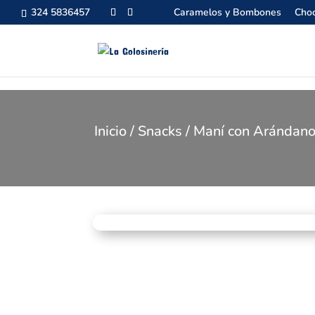
324 5836457
Caramelos y Bombones
Choc
Inicio
/
Snacks
/ Maní con Arándano