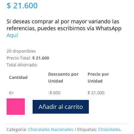
$
21.600
Si deseas comprar al por mayor variando las
referencias, puedes escribirnos vía WhatsApp
Aquí
20 disponibles
Precio Total:
$
21.600
Total Ahorrado:
Descuento por
Precio por
Cantidad
Unidad
Unidad
6+
-
$
600
$
21.000
Jumbo
Añadir al carrito
Mediana
x
6
und
Categoría:
Chocolates Nacionales
Etiquetas:
Chocolates
,