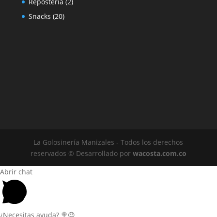
2
Reposteria
2
productos
20
Snacks
20
productos
La Golosinería Manizales - Todos los derechos
reservados © Desarrollado por
wacosta.com.co
Abrir chat
¿Necesitas ayuda? 🍭​😉