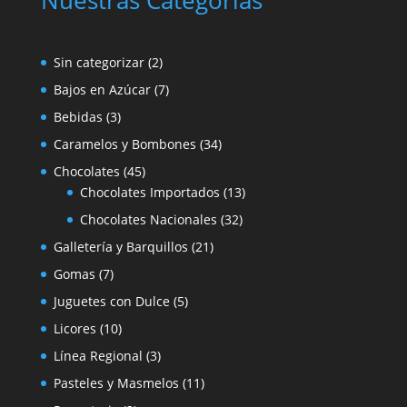
Nuestras Categorías
2
Sin categorizar
2
productos
7
Bajos en Azúcar
7
productos
3
Bebidas
3
productos
34
Caramelos y Bombones
34
productos
45
Chocolates
45
productos
13
Chocolates Importados
13
productos
32
Chocolates Nacionales
32
productos
21
Galletería y Barquillos
21
productos
7
Gomas
7
productos
5
Juguetes con Dulce
5
productos
10
Licores
10
productos
3
Línea Regional
3
productos
11
Pasteles y Masmelos
11
productos