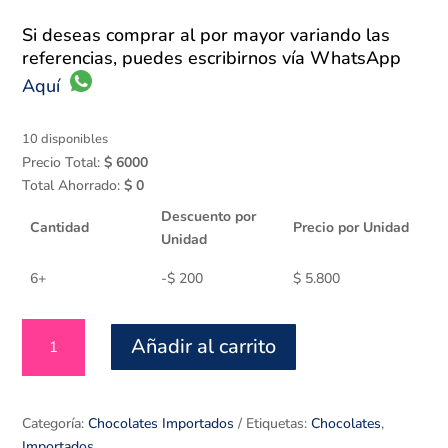
Si deseas comprar al por mayor variando las
referencias, puedes escribirnos vía WhatsApp
Aquí
10 disponibles
Precio Total:
$
6000
Total Ahorrado:
$
0
Descuento por
Cantidad
Precio por Unidad
Unidad
6+
-
$
200
$
5.800
Hershey’s
Añadir al carrito
x
43
gr
cantidad
Categoría:
Chocolates Importados
Etiquetas:
Chocolates
,
Importados